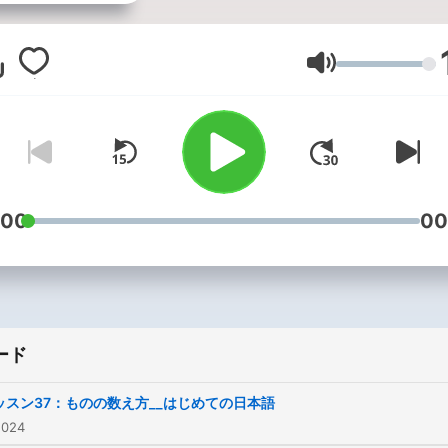
す。
音量
:00
00
ード
ッスン37：ものの数え方__はじめての日本語
2024