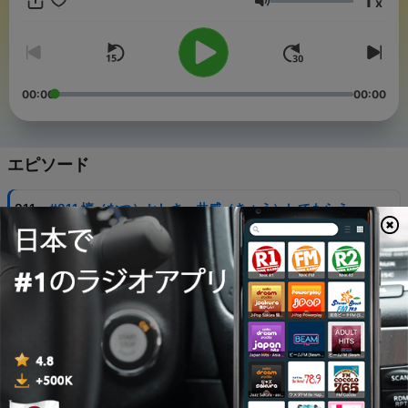
1
x
音量
00:00
00:00
エピソード
-
211
#211 懐（なつ）かしさ、共感（きょう）してもらえ
る？
07 8月 2026
-
210
#210 韓国（かんこく）ドラマっぽい歯（は）
31 7月 2026
-
209
#209 じゃあフムスじゃねーよ
24 7月 2026
-
208
#208 エアフライヤーがあれば３倍（ばい）食（た）