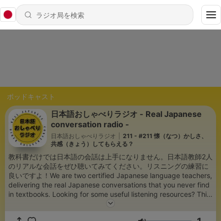
ポッドキャスト
日本語おしゃべりラジオ - Real Japanese
conversation radio -
日本語おしゃべりラジオ
|
211 - #211 懐（なつ）かしさ、
共感（きょう）してもらえる？
教科書だけでは日本語の会話は上手になりません。日本語教師2人
のリアルな会話をぜひ聴いてみてください。リスニングの練習に
良いですよ！We are two certified Japanese language teachers,
delivering the real Japanese conversations that you never find
in textbooks. Looking for some useful listening resources? This
is perfect for you!