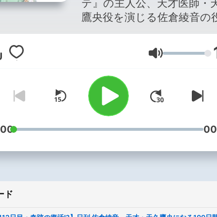
テ』の主人公、天才医師・
鷹央役を演じる佐倉綾音の
りを100日連続で毎日配信
ラジオ番組です。 頭脳明晰かつ
音量
超人的な記憶力、集中力、
力を持つ天才でありながら
とのコミュニケーションに
ある変人という二面性を持
久鷹央。 一筋縄ではいかない役
柄に少しでも近づくため、
:00
00
綾音が積極的に役作りをし
く様子を音声でお届けしま
スタジオ、ロケ、自宅など
様々な環境で役作りを続け
ード
倉綾音の奮闘、チャレンジ
彼女は天久鷹央の役を自分