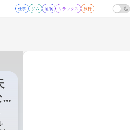
仕事
ジム
睡眠
リラックス
旅行
天
な
ル