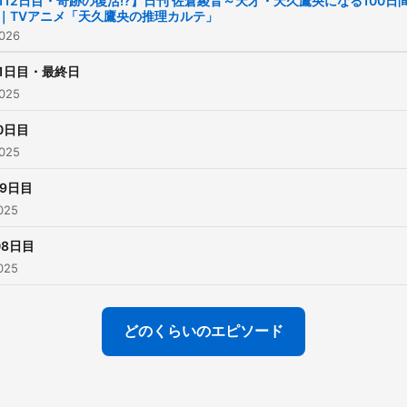
112日目・奇跡の復活!?】日刊 佐倉綾音～天才・天久鷹央になる100日
｜TVアニメ「天久鷹央の推理カルテ」
のにできるのか。100日連
026
役作りというもう1つの物
ぜひお聴きください。 番組を聞
11日目・最終日
025
いた感想や、役作りのアイ
もお待ちしています！ ＜メッ
10日目
セージフォームはこちら＞
025
https://atdk-a.com/radio/ ＜ア
09日目
ニメ『天久鷹央の推理カル
025
オフィシャルサイト＞
08日目
https://atdk-a.com/ ・企画：石
025
井玄 ・制作：内田浩之／石
人 ・構成：大竹将義
どのくらいのエピソード