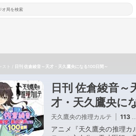
ャスト
日刊 佐倉綾音～天才・天久鷹央になる100日間～
日刊 佐倉綾音～
才・天久鷹央に
る100日間～
天久鷹央の推理カルテ
|
113 - 【112日目・奇跡の復活!?】日刊 佐倉綾音～天才・天久鷹央になる100日間～｜TVアニメ「天久鷹央の推理カルテ」
アニメ『天久鷹央の推理カ