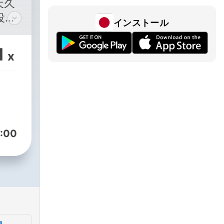
天久
役作
インストール
する
1
x
分析
、人
難が
つ天
佐倉
:00
てい
す。
、
る佐
…。
のも