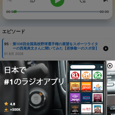
00:00
00:00
エピソード
-
95
第108回全国高校野球選手権の展望をスポーツライタ
ーの西尾典文さんに聞いてみた【若狭敬一のスポ音】
01 8月 2026
-
94
トップ選手になるために必要なことをドラゴンズ涌井
秀章投手にも聞いてみた【若狭敬一のスポ音】
25 7月 2026
-
93
選手、監督として 日本代表になった井端弘和さんにト
ップ選手、 強いチームになるために必要なことを聞い
てみた【若狭敬一のスポ音】
18 7月 2026
-
92
ドラゴンズドラフト１位ルーキー中西聖輝投手にプロ
の壁について聞いてみた【若狭敬一のスポ音】