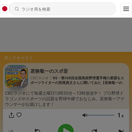
ポッドキャスト
若狭敬一のスポ音
CBCラジオ
|
95 - 第108回全国高校野球選手権の展望をス
ポーツライターの西尾典文さんに聞いてみた【若狭敬一のス
ポ音】
CBCラジオにて毎週土曜日12時20分～13時放送中！ プロ野球ド
ラゴンズやスポーツの話題を野球中継でおなじみ、若狭敬一アナ
ウンサーがお届けします！
1
x
音量