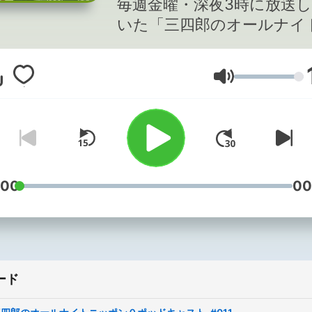
毎週金曜・深夜3時に放送
いた「三四郎のオールナイ
ッポン0」のポッドキャス
す。
音量
:00
00
ード