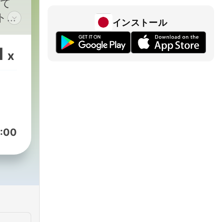
して
トニ
インストール
トで
1
x
:00