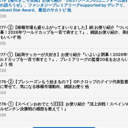
278【襟付きこそ至高】お便り紹介『26/27シーズンのユニフォームあ
れ語ろうぜ』、ファンタジープレミアリーグsupported by デレアリ、
トでは「雑談お便り」を紹
odcast Star Award、最近のサカトピ 他
る『ピッチサイドトーク』
026
送りしています。 （知識や
277-②【移籍市場も盛り上がってまいりました】続:お便り紹介『つい
ク内容に拙い部分があるこ
幕！2026年ワールドカップを一言で表すと？』、雑談お便り紹介、美
もいいぞ 他
ご容赦ください🙇🏻‍♂️） 📪お便り
026
はこちらから
277-①【結局サッカーが大好き】お便り紹介『いよいよ閉幕！2026年
https://bit.ly/3IDVnZ7 ⚽番組
ルドカップを一言で表すと？』、プレミアリーグの監督20名をおさら
X（Twitter）
よう 他
026
https://twitter.com/foot_on
⚽たくみX（Twitter）
276-②【プレシーズンもう始まるの？】OP:クロップのドイツ代表監
に寄せて、気になる移籍市場動向、雑談お便り 他
https://twitter.com/footon
026
⚽きょうへいX（Twitter）
276-①【スペインおめでとう🇪🇸】お便り紹介『頂上決戦！スペインV
https://twitter.com/footona
ルゼンチン決勝戦の感想を教えて！』
026