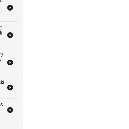
れ
介す
をお
トー
に
とは
術
ワ
い
_air
督就
air_tkm
S
ir_kyh