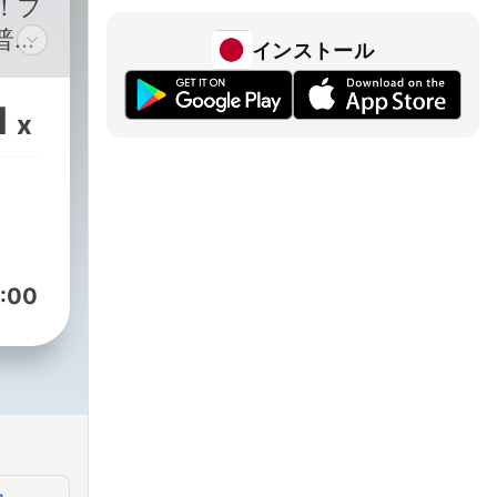
！フ
普段
インストール
ット
⚽️
1
x
欧州サ
うへ
ー観
しく
でい
:00
でい
の前
題と
り」
パー