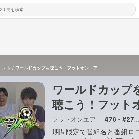
ャスト
ワールドカップを聴こう！フットオンエア
ワールドカップ
聴こう！フット
ンエア
フットオンエア
|
476 - #278【襟付きこそ至高】お便り紹介『26/27シーズンのユニフォームあれこれ語ろうぜ』、ファンタジープレミアリーグsupported by デレアリ、Podcast Star Award、最近のサカトピ 他
期間限定で番組名と番組ロ