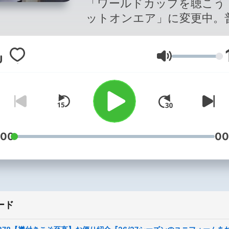
「ワールドカップを聴こう
ットオンエア」に変更中。
は「サッカーを聴こう！フ
オンエア」で活動しています
音量
🕗毎週火・木更新 \\ おたよりは
全部紹介スタイルです // 
ッカー好きのたくみ、きょ
いの2人で、毎週のサッカ
戦ライフがちょっとだけ楽
なるトークを配信中！ 「隣
:00
00
っしょにサッカーを楽しん
る感覚」で情報発信をする
Podcastです。 火曜日更新
半パートではサッカーの話
ード
毎週変わる「テーマ別お便
の紹介、木曜日更新の後半