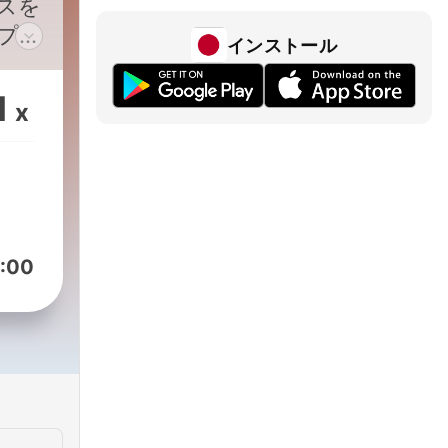
スを
プロ
インストール
さん
ライ
1
x
ショ
感性
なた
セン
収
:00
てい
なた
のリ
i6Vzu2Hyq8