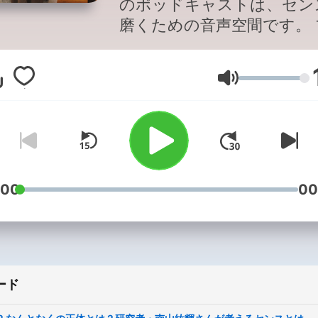
のポッドキャストは、セン
磨くための音声空間です。 
から学ぶ価値観、リスナー
との対話、日々の気づき。 
音量
フスタイル、仕事、ファッ
ン、食、運動、マインド、
という7つの視点から、あ
のセンスを刺激します。 お金
では買えないもの。それが
ス。 だからこそ、学び、吸
:00
00
し、自分だけの哲学を築い
く。 固定概念を超えて、あ
のセンスを刺激します。 ーーー
✉️質問やコメント、番組へ
ード
クエストはこちら▼
https://forms.gle/6VotKpt