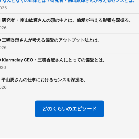
22 なんとなくの正体とは？研究者・南山紘輝さんが考えるセンスとは。
🔗YouTube
026
youtube.com/@seikasvma
21 研究者・ 南山紘輝さんの頭の中とは。偏愛が与える影響を深掘る。
feature=shared ーーー
026
20 三嘴香澄さんが考える偏愛のアウトプット法とは。
026
9 Klarmclay CEO・三嘴香澄さんにとっての偏愛とは。
026
18 平山潤さんの仕事におけるセンスを深掘る。
026
どのくらいのエピソード