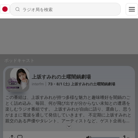
ポッドキャスト
上坂すみれの土曜闇鍋劇場
interfm
|
73 - 8/1 (土) 上坂すみれの土曜闇鍋劇場
この番組は、上坂すみれが持つ多様な魅力と趣味嗜好を闇鍋のご
とく詰め込み、毎回、何が飛び出すが分からない未知との遭遇を
楽しむラジオ番組です。 上坂すみれが自由に語り、選曲し、思う
がままに電波を通して発信していきます。 不定期に上坂すみれと
親交のある声優やタレント、アーティストなど、ゲスト企画も予
定しています。
1