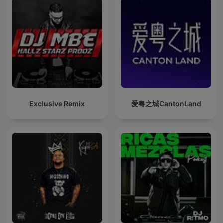
Exclusive Remix
爱粤之城CantonLand