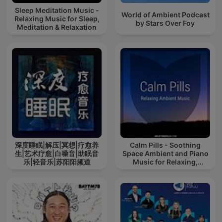
Sleep Meditation Music -
World of Ambient Podcast
Relaxing Music for Sleep,
by Stars Over Foy
Meditation & Relaxation
深度睡眠|解压|冥想|疗愈养
Calm Pills - Soothing
生|艺术疗愈|白噪音|助眠音
Space Ambient and Piano
乐|轻音乐|苏阳阳频道
Music for Relaxing,
Sleeping, Reading, or
Mindful Meditation