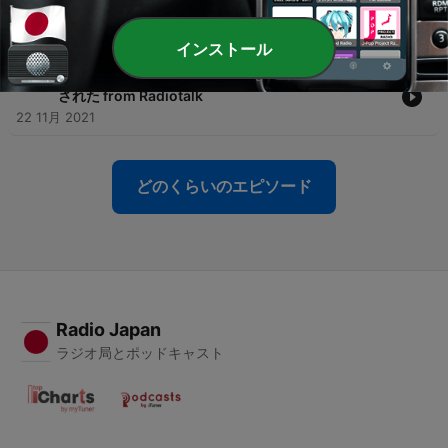
-
389
★『毎日毎日、同じこと言われるとストレスにな
る』法則 from Radiotalk
23 11月 2021
インストール
-
388
★好きなことだけで生きる人が成功する時代が実証
された from Radiotalk
22 11月 2021
どのくらいのエピソード
Radio Japan
ラジオ局とポッドキャスト