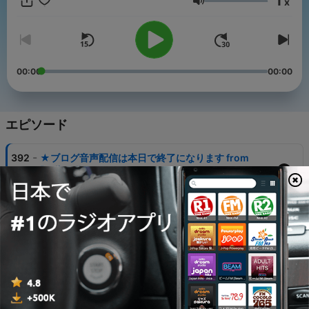
1
x
音量
00:00
00:00
エピソード
-
392
★ブログ音声配信は本日で終了になります from
Radiotalk
26 11月 2021
-
391
★現在の新卒採用に変化が！ from Radiotalk
25 11月 2021
-
390
★違和感を大切にしないと、標準化路線に戻っされ
る話 from Radiotalk
24 11月 2021