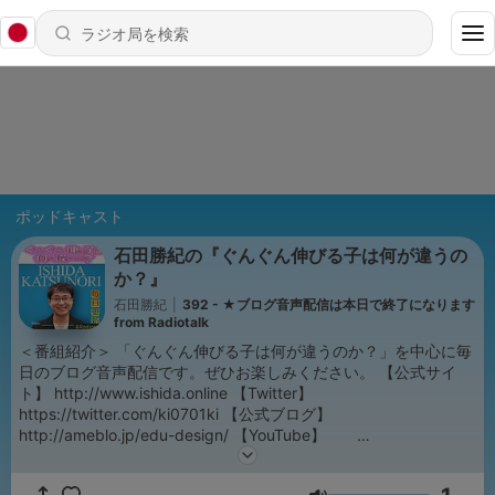
ポッドキャスト
石田勝紀の『ぐんぐん伸びる子は何が違うの
か？』
石田勝紀
|
392 - ★ブログ音声配信は本日で終了になります
from Radiotalk
＜番組紹介＞ 「ぐんぐん伸びる子は何が違うのか？」を中心に毎
日のブログ音声配信です。ぜひお楽しみください。 【公式サイ
ト】 http://www.ishida.online 【Twitter】
https://twitter.com/ki0701ki 【公式ブログ】
http://ameblo.jp/edu-design/ 【YouTube】
https://bit.ly/2GHWkBY