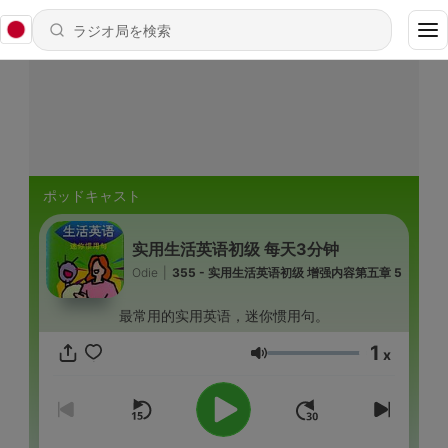
ポッドキャスト
实用生活英语初级 每天3分钟
Odie
|
355 - 实用生活英语初级 增强内容第五章 5
最常用的实用英语，迷你惯用句。
1
x
音量