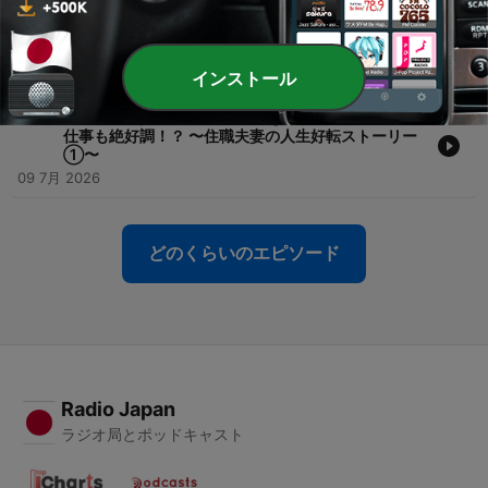
-
225
225. 全国ネット出演＆相談者10倍！？ 住職に、一体
何が起きたのか 〜住職夫妻の人生好転ストーリー
②〜
16 7月 2026
インストール
-
224
224. 夫婦そろってイライラ… なのに今では、家庭も
仕事も絶好調！？ 〜住職夫妻の人生好転ストーリー
①〜
09 7月 2026
どのくらいのエピソード
Radio Japan
ラジオ局とポッドキャスト