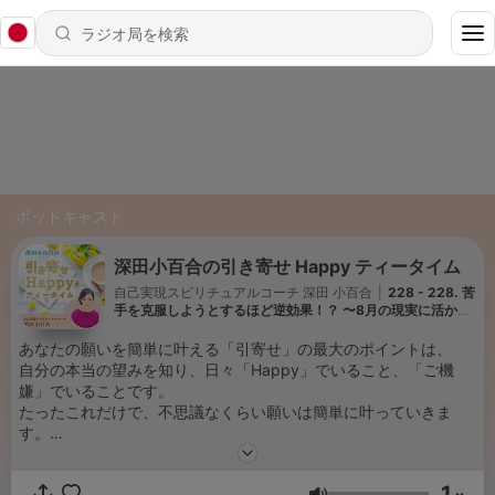
ポッドキャスト
深田小百合の引き寄せ Happy ティータイム
自己実現スピリチュアルコーチ 深田 小百合
|
228 - 228. 苦
手を克服しようとするほど逆効果！？ 〜8月の現実に活かせ
るスピリチュアルメッセージ〜
あなたの願いを簡単に叶える「引寄せ」の最大のポイントは、
自分の本当の望みを知り、日々「Happy」でいること、「ご機
嫌」でいることです。
たったこれだけで、不思議なくらい願いは簡単に叶っていきま
す。
この番組では、苦しい考え方をより楽で気持ちの良い考え方に変
1