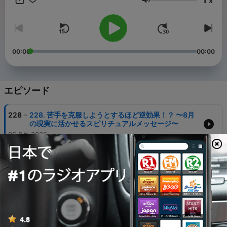
x
えて
音量
あなたが「Happy」で「ご機嫌」でいるための秘訣をお話しして
いきます。
あなたも「ティータイム」に好きな茶を飲みながら、リラックス
して聴いて頂けたら嬉しいです。
00:00
00:00
毎回、私のお気に入り「Happy」アイテムもご紹介していきます
ので、お楽しみに〜♪
エピソード
LINE公式: https://lin.ee/KSkas6P
Facebook: https://www.facebook.com/m.success.labo
-
228
228. 苦手を克服しようとするほど逆効果！？ 〜8月
Web: https://lapfarie.com/
の現実に活かせるスピリチュアルメッセージ〜
06 8月 2026
曲名：口笛を吹いてゆこう
作曲：角田 響子
-
227
227. たった1分の小さな習慣 〜自分でも気づかない本
音の見つけ方〜
30 7月 2026
-
226
226. 喧嘩していた二人が ○○したら最強パートナー
へ！？ 〜住職夫妻の人生好転ストーリー③〜
23 7月 2026