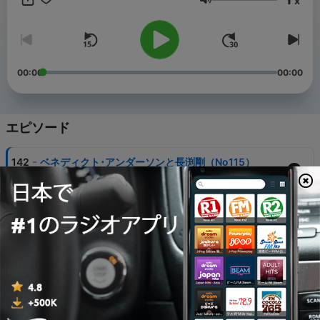
x
音量
00:00
00:00
エピソード
-
142
ベネディクト･アンダーソンと長渕剛（No115）
05 8月 2026
-
141
ラジオ局映画として観る『デッドマンズ･ワイヤー』
（No.114）
22 7月 2026
-
140
ノイズキャンセル・テクノロジーは人類を滅ぼすの
か？（No.113）
09 7月 2026
-
139
使い切れなかった切り札の話（No.112）