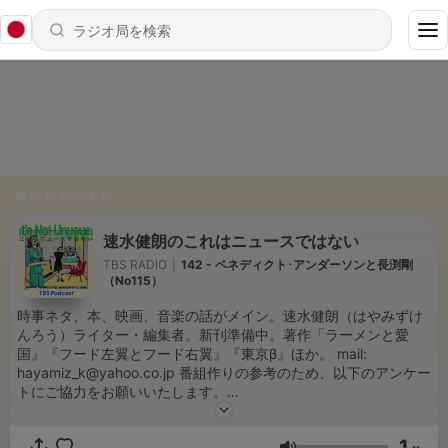
ポッドキャスト
速水健朗のこれはニュースではない
TBS RADIO
|
142 - ベネディクト･アンダーソンと長渕剛
（No115）
時事ネタ、本、映画、音楽の話がメイン。速水健朗（はやみずけ
んろう）ライター・編集者。新刊準備中。著作「ラーメンと愛
国』『フード左翼とフード右翼』『東京β』ほか。 mail:
hayamiz_k@yahoo.co.jp 番組作りの参考のため、以下のアンケー
トにご協力をお願いいたします。
https://www.tbs.co.jp/radio/podcast/en.html TBS Podcastサイ
ト：https://www.tbsradio.jp/podcast/
1