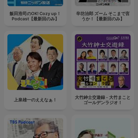
飯田浩司のOK! Cozy up！
辛坊治郎 ズーム そこまで言
Podcast【最新回のみ】
うか！【最新回のみ】
大竹紳士交遊録 - 大竹まこと
上泉雄一のええなぁ！
ゴールデンラジオ！