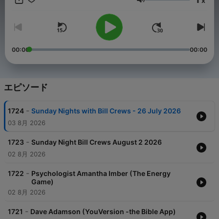
x
音量
00:00
00:00
エピソード
-
1724
Sunday Nights with Bill Crews - 26 July 2026
03 8月 2026
-
1723
Sunday Night Bill Crews August 2 2026
02 8月 2026
-
1722
Psychologist Amantha Imber (The Energy
Game)
02 8月 2026
-
1721
Dave Adamson (YouVersion -the Bible App)