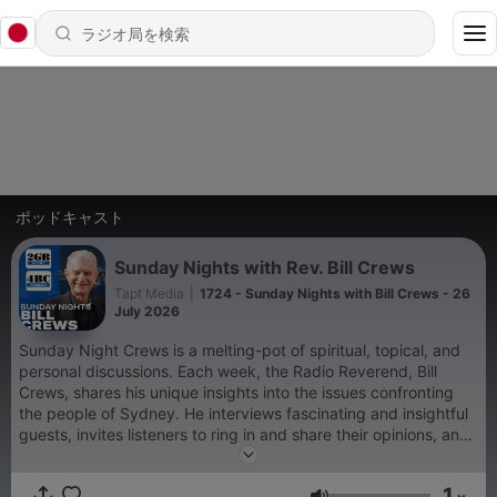
ポッドキャスト
Sunday Nights with Rev. Bill Crews
Tapt Media
|
1724 - Sunday Nights with Bill Crews - 26
July 2026
Sunday Night Crews is a melting-pot of spiritual, topical, and
personal discussions. Each week, the Radio Reverend, Bill
Crews, shares his unique insights into the issues confronting
the people of Sydney. He interviews fascinating and insightful
guests, invites listeners to ring in and share their opinions, and
plays some hand-picked musical favourites!
1