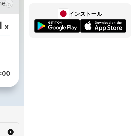
インストール
ry
1
x
ngs
ring
r
:00
nd