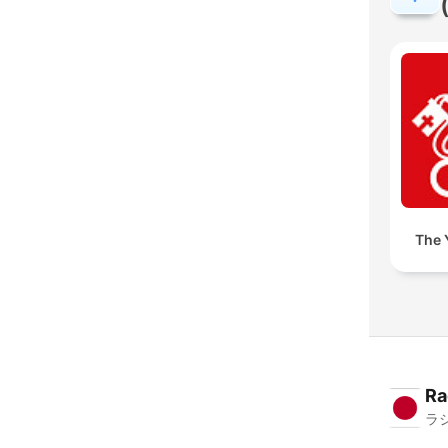
The 
Ra
ラ