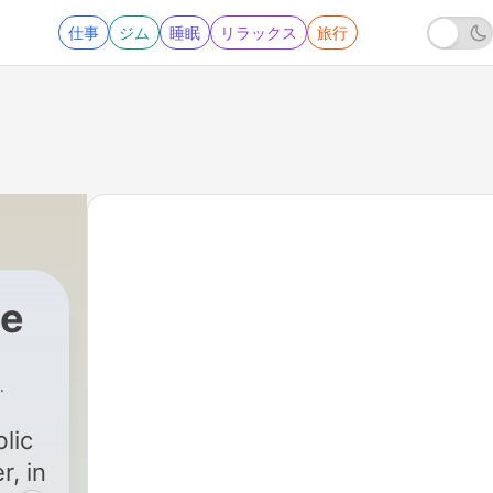
仕事
ジム
睡眠
リラックス
旅行
ce
ican News
|
3229 - 05.08.2026 GENERAL AUDI
lic
r, in