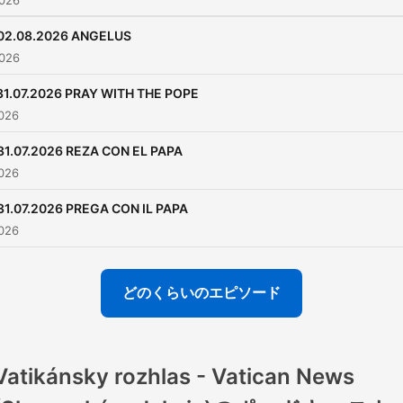
026
commercial purposes, with
02.08.2026 ANGELUS
prior written authorization 
026
the Dicastery for
31.07.2026 PRAY WITH THE POPE
Communication. For furthe
026
information, please contact
International Relation Offic
31.07.2026 REZA CON EL PAPA
026
relazioni.internazionali@sp
- Podcast - Radio Vaticana
31.07.2026 PREGA CON IL PAPA
Vatican News
026
どのくらいのエピソード
Vatikánsky rozhlas - Vatican News