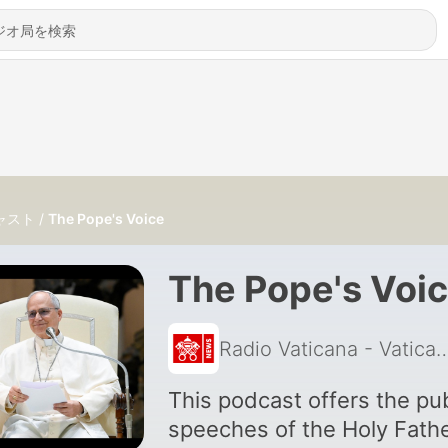
ャスト
The Pope's Voice
The Pope's Voi
Radio Vaticana - Vat
This podcast offers the pub
speeches of the Holy Fathe