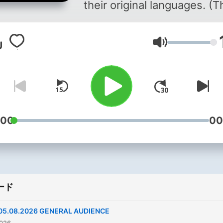
their original languages. (The
content of this podcast is
copyrighted by the Dicaste
音量
for Communication which,
according to its statute, is
entrusted to manage and
protect the sound recordi
of the Roman Pontiff, ensu
that their pastoral characte
:00
00
and intellectual property's
rights are protected when
used by third parties. The
content of this podcast is
ード
made available only for
personal and private use a
05.08.2026 GENERAL AUDIENCE
cannot be exploited for