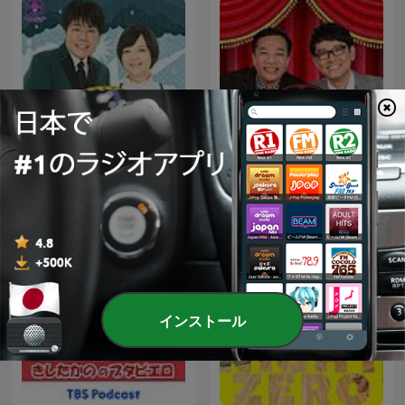
蛙亭のトノサマラジオ[オー
ナイツ ザ・ラジオショー
ルナイトニッポン
【最新回のみ】
PODCAST]
インストール