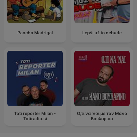
Pancho Madrigal
Lepší už to nebude
Toti reporter Milan -
Ό,τι να 'ναι με τον Μάνο
Totiradio.si
Βουλαρίνο