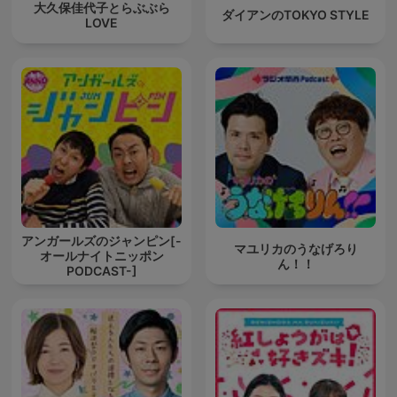
大久保佳代子とらぶぶら
ダイアンのTOKYO STYLE
LOVE
アンガールズのジャンピン[-
マユリカのうなげろり
オールナイトニッポン
ん！！
PODCAST-]