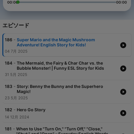
00:00
00:00
エピソード
-
186
Super Mario and the Magic Mushroom
Adventure! English Story for Kids!
04 7月 2025
-
184
The Mermaid, the Fairy & Char Char vs. the
Bubble Monster! | Funny ESL Story for Kids
31 5月 2025
-
183
Story: Benny the Bunny and the Superhero
Magic!
23 5月 2025
-
182
Hero Go Story
14 12月 2024
-
181
When to Use "Turn On," "Turn Off," "Close,"
"Shut," and "Open" – Everyday English Words