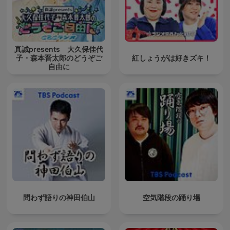
真誠presents 大久保佳代
子・森本晋太郎のどうぞご
紅しょうがは好きズキ！
自由に
問わず語りの神田伯山
空気階段の踊り場