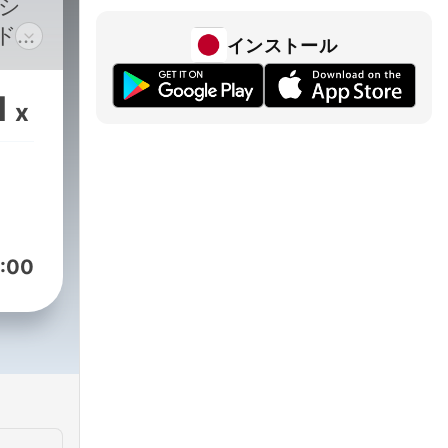
（シ
ドキ
インストール
RE編
生が
1
x
夕方
てお
:00