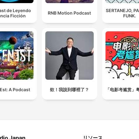
st de Leyendo
SERTANEJO, P
RNB Motion Podcast
ncia Ficción
FUNK.
Est: A Podcast
欸！我說到哪裡了？
「电影考尴赏」
dio Japan
リソース