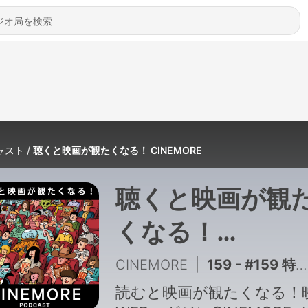
ャスト
聴くと映画が観たくなる！ CINEMORE
聴くと映画が観
くなる！
CINEMORE
CINEMORE
|
159 - #159 特別編 「みんなの上半期ベスト2026！」【イベント公開収録】
読むと映画が観たくなる！