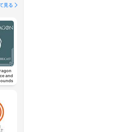
て見る
Dragon
Ice and
ehounds