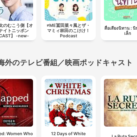
太のむこう側【オ
≠ME冨田菜々風とザ・
สื่อเสียงนิทาน : น
ナイトニッポン
マミィ林田のこけけ！
เล็ก
CAST】 -new-
Podcast
海外のテレビ番組／映画ポッドキャスト
ed: Women Who
12 Days of White
La Ruta Sec