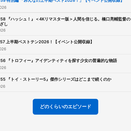
159 特別編 「みんなの上半期ベスト2026！」【イベント公開収録】
026
158 『ハッシュ！』＜4Kリマスター版＞人間を信じる。橋口亮輔監督の
ざし
026
157 上半期ベストテン2026！【イベント公開収録】
026
156 『トロフィー』アイデンティティを探す少女の普遍的な物語
026
155 『トイ・ストーリー5』傑作シリーズはどこまで続くのか
026
どのくらいのエピソード