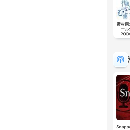
野村康
ール
POD
Snapp