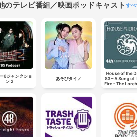
他のテレビ番組／映画ポッドキャスト
すべ
House of the 
ー6ジャンクショ
あそびタイノ
S3 – A Song of 
ン 2
Fire - The Lor