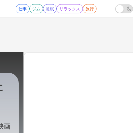
仕事
ジム
睡眠
リラックス
旅行
た
映画