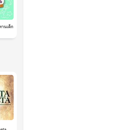
ิทานเด็ก
reta