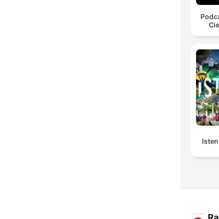
Podca
Cie
Isten
Ra