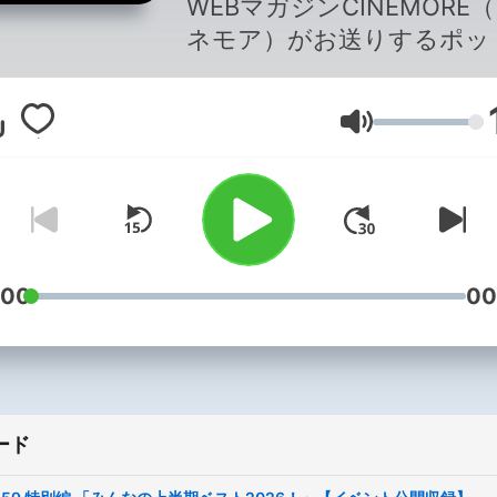
WEBマガジンCINEMORE
ネモア）がお送りするポッ
ャスト番組です。CINEMO
集部の森下なつみと香田史
音量
お届けします。毎週金曜日
配信を目標にゆるりとやっ
ります。
:00
00
ード