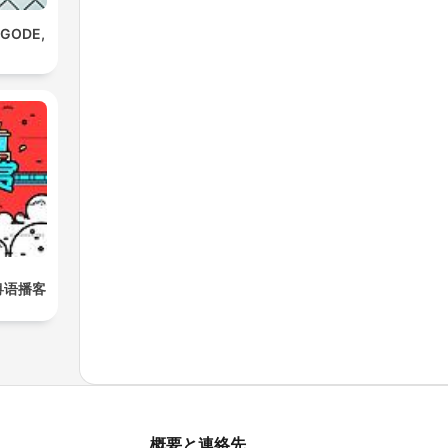
AGODE,
粤语播客
概要と連絡先