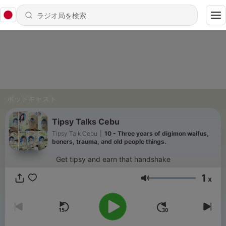
ポッドキャスト
Tipsy Talks Cebu
Tipsy Talk Cebu
|
10 - Three years of digimon waifus,
boners, trauma, and old people things.
Get tipsy and earn that handshake
1
x
音量