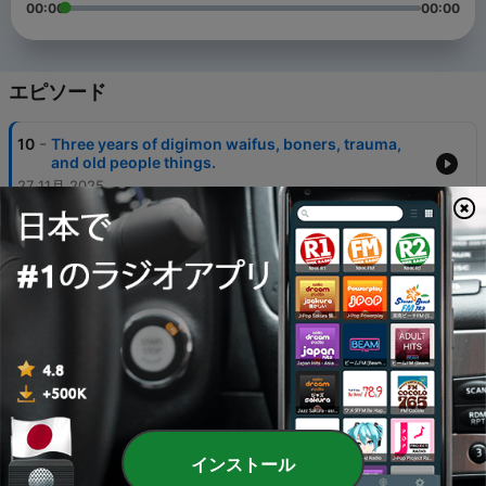
00:00
00:00
エピソード
-
10
Three years of digimon waifus, boners, trauma,
and old people things.
27 11月 2025
-
9
Let the bodies hit the floor!
18 12月 2022
-
8
Boys, girls, and body counts
18 11月 2022
-
7
The way of the sustained house husband
18 10月 2022
-
6
Tight, Rice, and Kilig…
18 9月 2022
インストール