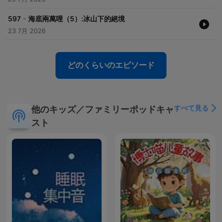
https://p.ecpay.com.tw/B48F0FB
-
Powered by
Firstory Hosting
597
海底兩萬哩（5）:冰山下的絕境
23 7月 2026
どのくらいのエピソード
すべて見る
他のキッズ／ファミリーポッドキャ
スト