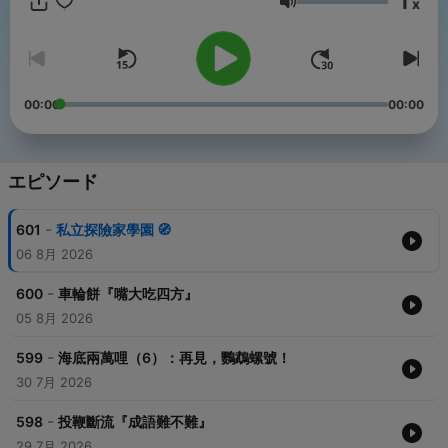
1
💌 歡迎活動邀約 商業合作 推廣提案。聯絡我們：
x
音量
pm1200story@gmail.com
這裡有哥哥姐姐弟弟妹妹，還有一隻機器人。我們改編經典故事，
生動演繹劇情，帶領孩子進入想像力世界。故事前後討論思辨，賦
予經典童話新觀點，分享科普語文、安全教育、歷史地理、國際知
00:00
00:00
識。輕鬆之餘減少用眼時間，深植核心素養。
✈️ 邀請您加入天際Club給我們支持
除了給我們實質的支援，每月還可收聽四篇以上的訂閱限定故事，
エピソード
享受實體線上福利
https://open.firstory.me/join/pm1200story
-
601
私立探險家學園 🧭
✨天際Club專享福利✨
06 8月 2026
專屬連載故事
限定抽獎抽書抽電影票
-
600
車輪餅『嘴大吃四方』
午安點點名＆生日祝福
實體活動優先報名資格
05 8月 2026
各類消息搶先於專屬節目公布
-
599
海底兩萬哩（6）：再見，鸚鵡螺號！
☀️來粉絲專頁與島民同樂
30 7月 2026
https://www.facebook.com/pm1200story
-
598
投鞭斷流『成語難不難』
🏝一起在透中島蓋兒童樂園
29 7月 2026