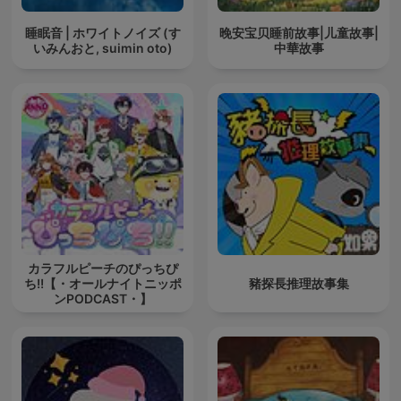
睡眠音 | ホワイトノイズ (す
晚安宝贝睡前故事|儿童故事|
いみんおと, suimin oto)
中華故事
カラフルピーチのぴっちぴ
ち!!【・オールナイトニッポ
豬探長推理故事集
ンPODCAST・】