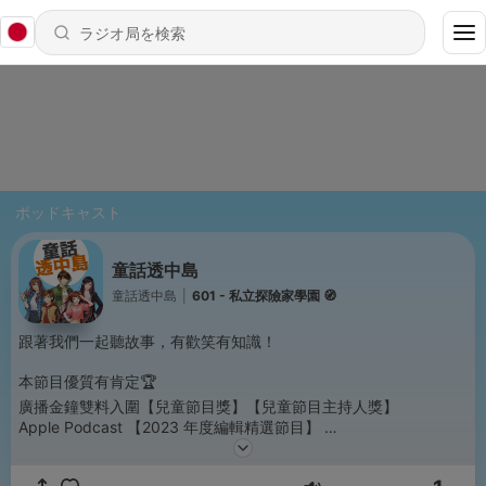
ポッドキャスト
童話透中島
童話透中島
|
601 - 私立探險家學園 🧭
跟著我們一起聽故事，有歡笑有知識！
本節目優質有肯定🏆
廣播金鐘雙料入圍【兒童節目獎】【兒童節目主持人獎】
Apple Podcast 【2023 年度編輯精選節目】
媒體觀察教育基金會【台灣兒少優質節目】【年度最佳票選獎】