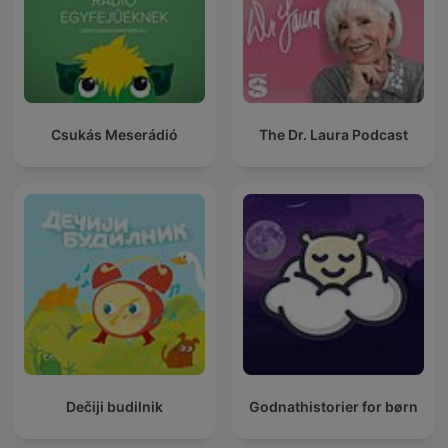
Csukás Meserádió
The Dr. Laura Podcast
Dečiji budilnik
Godnathistorier for børn