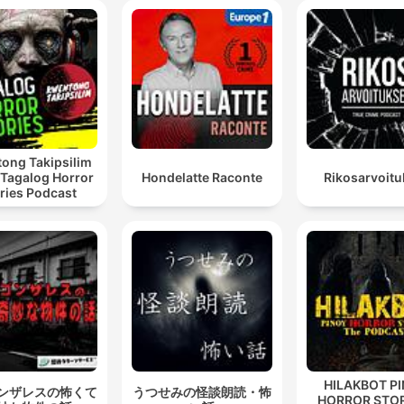
ong Takipsilim
 Tagalog Horror
Hondelatte Raconte
Rikosarvoitu
ries Podcast
HILAKBOT P
ンザレスの怖くて
うつせみの怪談朗読・怖
HORROR STOR