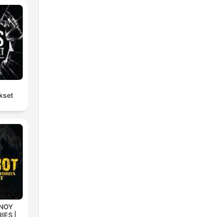
kset
INOY
IES |