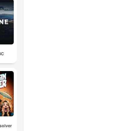
BC
solver