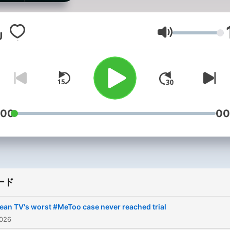
shaped South Korea. Base
original reporting by The K
Herald and produced by ou
音量
newsroom, this series tak
you beyond the headlines, 
the minds of perpetrators, 
stories of victims and the
unanswered questions tha
:00
00
linger. While the content is not
graphic, listener discretion 
advised. For more stories
related to the crimes cove
ード
here, visit The Korea Heral
website: www.
ean TV's worst #MeToo case never reached trial
koreaherald.com.
026