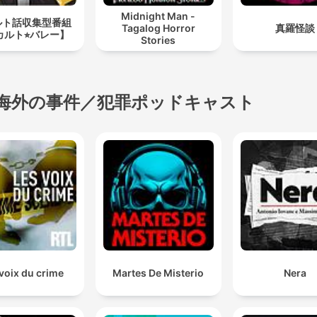
Midnight Man -
ルト話収集型番組
Tagalog Horror
真羅怪談
カルト⭐︎バレー】
Stories
海外の事件／犯罪ポッドキャスト
voix du crime
Martes De Misterio
Nera