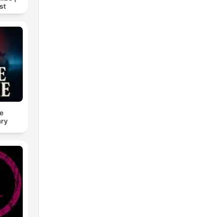
st
e
ry