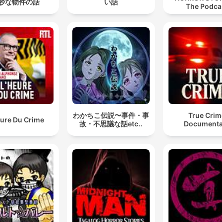
妙な物件の話
い話
The Podca
わかちこ伝説〜事件・事
True Crim
eure Du Crime
故・不思議な話etc..
Documenta