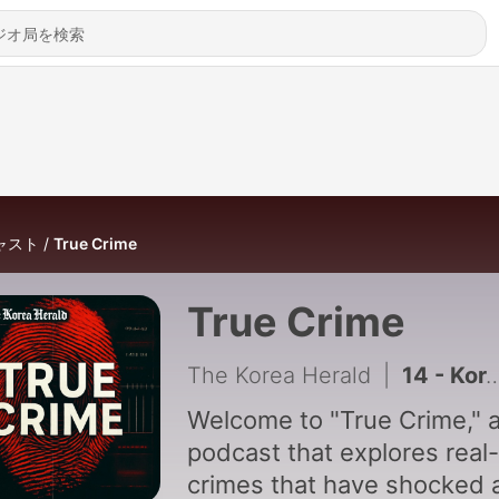
ャスト
True Crime
True Crime
The Korea Herald
|
14 - Korean TV's worst #MeToo case never reached trial
Welcome to "True Crime," 
podcast that explores real-
crimes that have shocked 