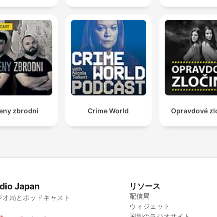
eny zbrodni
Crime World
Opravdové zl
dio Japan
リソース
配信局
ジオ局とポッドキャスト
ウィジェット
国別のラジオサイト