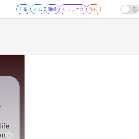
仕事
ジム
睡眠
リラックス
旅行
a
life
and