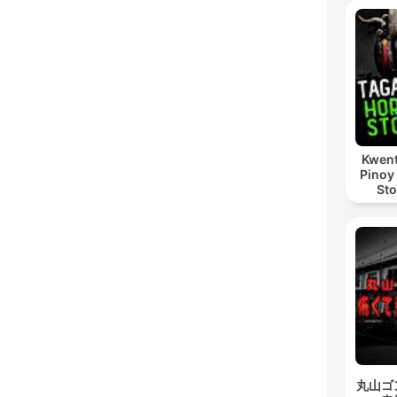
Kwent
Pinoy
Sto
丸山ゴ