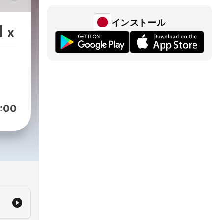
d on
orea
インストール
1
x
r
es
into
the
t
:00
is
red
d