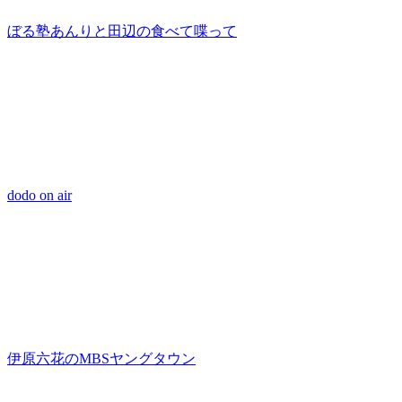
ぼる塾あんりと田辺の食べて喋って
dodo on air
伊原六花のMBSヤングタウン