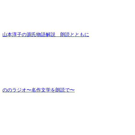
山本淳子の源氏物語解説 朗読とともに
ののラジオ〜名作文学を朗読で〜