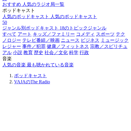
おすすめ
人気のラジオ局一覧
ポッドキャスト
人気のポッドキャスト
人気のポッドキャスト
50
ジャンル別ポッドキャスト
18のトピックジャンル
すべて
アート
キッズ／ファミリー
コメディ
スポーツ
テク
ノロジー
テレビ番組／映画
ニュース
ビジネス
ミュージック
レジャー
事件／犯罪
健康／フィットネス
宗教／スピリチュ
アル
小説
教育
歴史
社会／文化
科学
行政
音楽
人気の音楽
最も聴かれている音楽
ポッドキャスト
VAJAのThe Radio