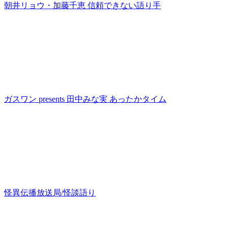
朝井リョウ・加藤千恵 信頼できない語り手
ガスワン presents 田中みな実 あったかタイム
怪異伝播放送局/怪談語り