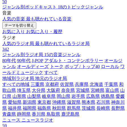
50
ジャンル別ポッドキャスト
18のトピックジャンル
音楽
人気の音楽
最も聴かれている音楽
テーマを切り替え
お気に入り
お気に入り・履歴
ラジオ
人気のラジオ局
最も聴かれているラジオ局
342
ジャンル別ラジオ局
15の音楽ジャンル
80年代
90年代
J-POP
アダルト・コンテンポラリー
オールジ
ャンル
オールディーズ
トーク
ポップ / トップ40
ローカル
ワ
ールドミュージック
すべて
地域別ラジオ局
地元のラジオ局
すべての地域
三重県
京都府
佐賀県
兵庫県
北海道
千葉県
和
歌山県
埼玉県
大分県
大阪府
奈良県
宮城県
宮崎県
富山県
山
口県
山形県
山梨県
岐阜県
岡山県
岩手県
広島県
徳島県
愛媛
県
愛知県
新潟県
東京都
沖縄県
滋賀県
熊本県
石川県
神奈川
県
福井県
福岡県
福島県
秋田県
群馬県
茨城県
長崎県
長野県
青森県
静岡県
香川県
鳥取県
鹿児島県
ニュース
ニュースラジオ
59