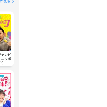
て見る
ジャンピ
トニッポ
-]