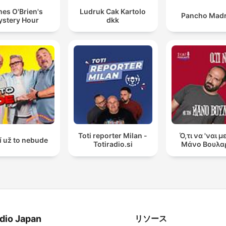
es O'Brien's
Ludruk Cak Kartolo
Pancho Madr
stery Hour
dkk
Toti reporter Milan -
Ό,τι να 'ναι μ
í už to nebude
Totiradio.si
Μάνο Βουλα
dio Japan
リソース