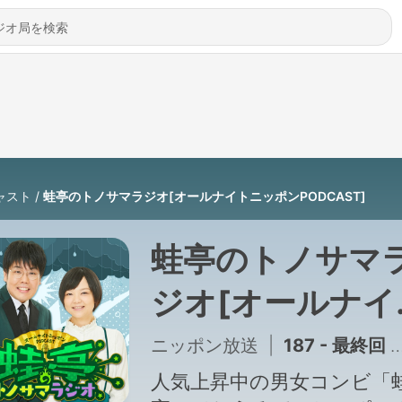
ャスト
蛙亭のトノサマラジオ[オールナイトニッポンPODCAST]
蛙亭のトノサマ
ジオ[オールナイ
ニッポン
ニッポン放送
|
187 - 最終回 おまたせ力士
PODCAST]
人気上昇中の男女コンビ「