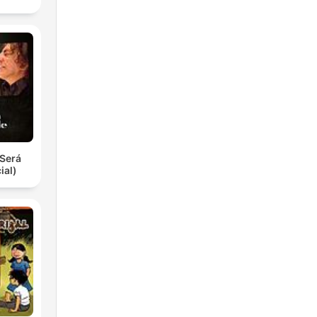
Será
ial)