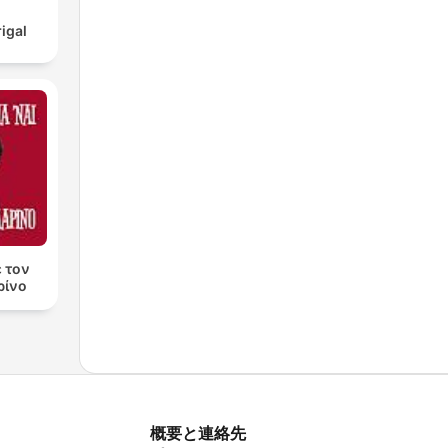
igal
ε τον
ρίνο
概要と連絡先