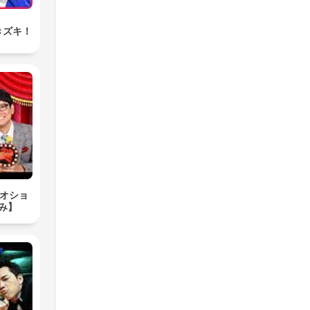
きズキ！
ジオショ
み】