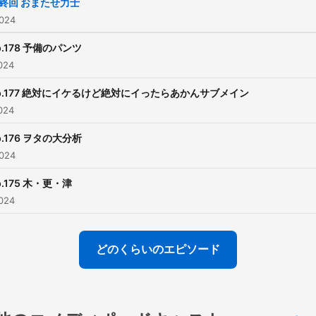
終回 おまたせ力士
024
p.178 予備のパンツ
024
p.177 絶対にイケるけど絶対にイったらあかんサブメイン
024
p.176 ヲタの大分析
024
p.175 木・更・津
024
どのくらいのエピソード