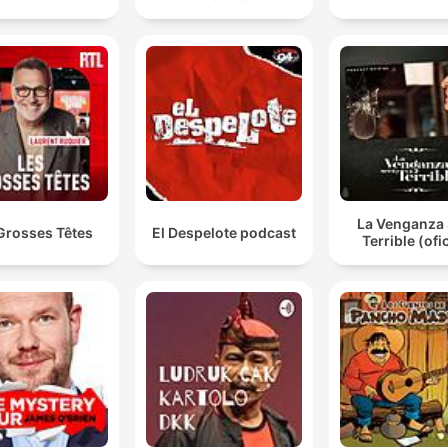
La Venganza 
Grosses Têtes
El Despelote podcast
Terrible (ofic