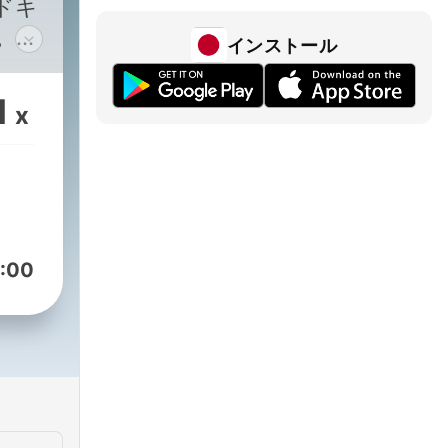
ドキ
。コ
インストール
が、
てご
1
x
。
！）
:00