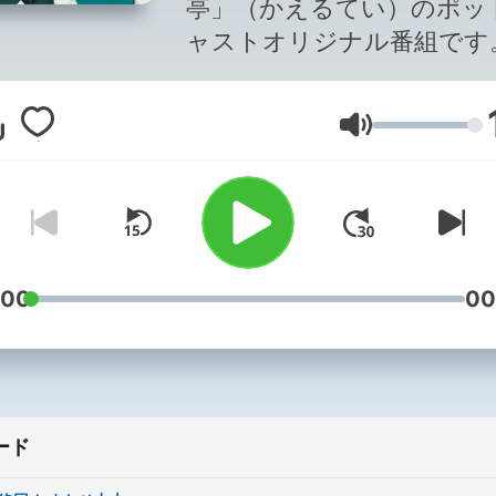
亭」（かえるてい）のポッ
ャストオリジナル番組です
ントに定評がある蛙亭です
トークもいけることを見せ
音量
覧にいれます！音声だけど
49467！！(しくよろな！
毎週火曜日18時ごろ更新。
:00
00
ード