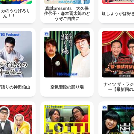
真誠presents 大久保
リカのうなげろり
佳代子・森本晋太郎のど
紅しょうがは好
ん！！
うぞご自由に
ナイツ ザ・ラ
ず語りの神田伯山
空気階段の踊り場
ー【最新回の