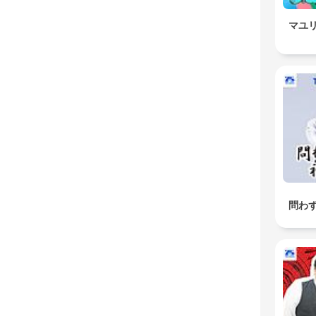
マユ
問わ