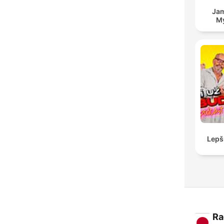
Jam
My
Lepš
Ra