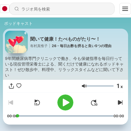
ポッドキャスト
聞いて健康！たべものがたり〜！
有村真惟子
|
26 - 毎日お酢を摂ると良い5つの理由
9年間糖尿病専門クリニックで働き、今も保健指導を毎日行って
いる現役管理栄養士による、聞くだけで健康になれるポッドキャ
スト！ぜひ散歩中、料理中、リラックスタイムなどに聞いて下さ
い
1
x
音量
00:00
00:00