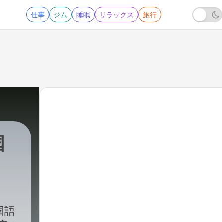
仕事
ジム
睡眠
リラックス
旅行
国
国語