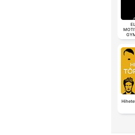
E
MOTIV
GYM 
MOD
Hihete