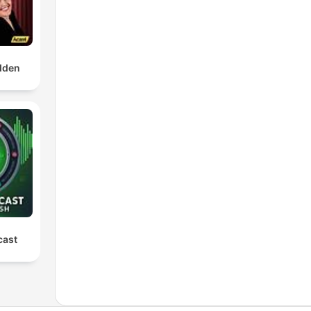
dden
cast