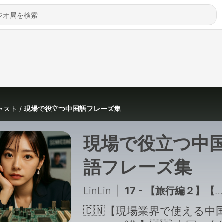
ャスト
現場で役立つ中国語フレーズ集
現場で役立つ中
語フレーズ集
LinLin
|
17 - 【旅行編２】【AI厳選】中国語がスッと入る！イメージで覚える中国語単語集（日中音声付き）
🇨🇳【現場業界で使える中