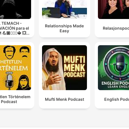
L TEMACH -
Relationships Made
ACIÓN para el
Relasjonspo
Easy
💪🏼🏋🏻‍♀🔱 💥
O GUERRA💥
tlen Történelem
Mufti Menk Podcast
English Pod
Podcast