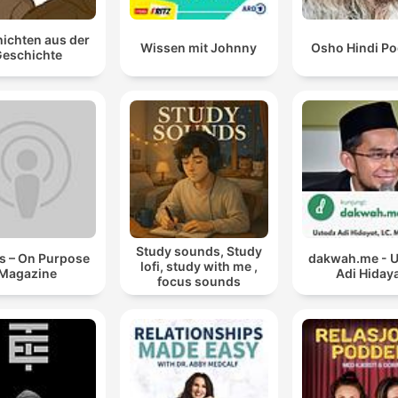
ichten aus der
Wissen mit Johnny
Osho Hindi Po
eschichte
Study sounds, Study
s – On Purpose
dakwah.me - 
lofi, study with me ,
Magazine
Adi Hiday
focus sounds