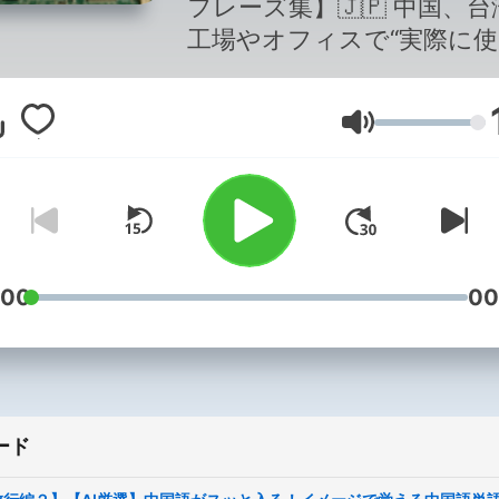
フレーズ集】🇯🇵 中国、
工場やオフィスで“実際に
る中国語をご紹介！ 出張・
前にこれだけは覚えておき
音量
実践フレーズをまとめまし
:00
00
ード