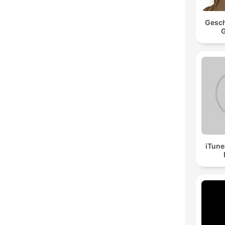
Gesch
G
iTune