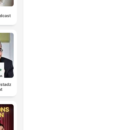
dcast
Ustadz
at