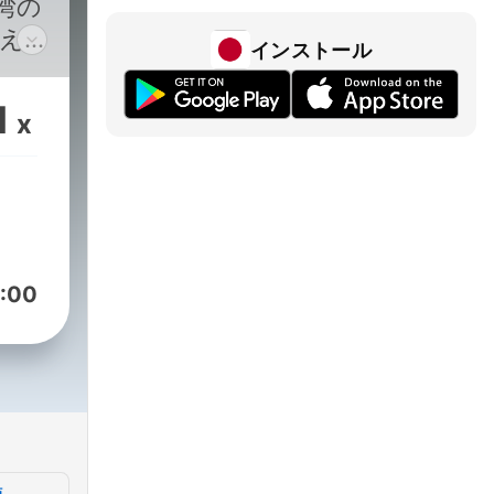
台湾の
使え
インストール
駐在
たい
1
x
た。
:00