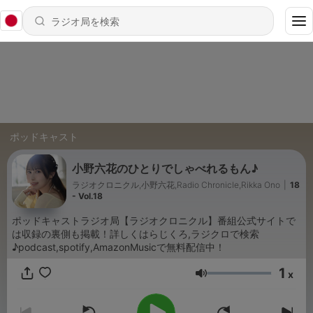
ポッドキャスト
小野六花のひとりでしゃべれるもん♪
ラジオクロニクル,小野六花,Radio Chronicle,Rikka Ono
|
18
- Vol.18
ポッドキャストラジオ局【ラジオクロニクル】番組公式サイトで
は収録の裏側も掲載！詳しくはらじくろ,ラジクロで検索
♪podcast,spotify,AmazonMusicで無料配信中！
1
x
音量