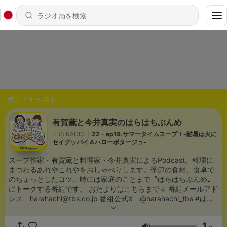
ポッドキャスト
有賀薫と今井真実のはらはちぶんめ
TBS RADIO
|
22 - ep19.サマータイムスープ！-酷暑は火に
セイグッバイ＆ハローポタージュ-
スープ作家・有賀薫と料理家・今井真実によるPodcast。料理に
まつわるあれやこれやをおしゃべりします。季節の食材、食卓で
のちょっとしたコツ、時には家庭のことまで〝はらはちぶんめ〟
にトークする番組です。 おたよりはこちらまで↓ 番組メールアド
レス harahachi@tbs.co.jp 番組公式X @harahachi_tbs #はら
はち ■スープ作家 有賀薫 @kaorun6 (X) ＠arigakaoru
(Instagram) 東京生まれ。現代の暮らしに寄り添うスープレシピ
1