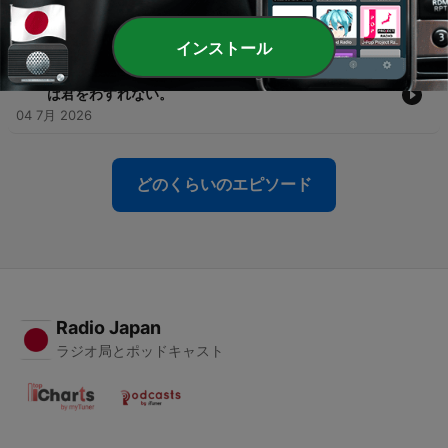
in NY. 私はそれを愛と呼ぶ。
11 7月 2026
インストール
-
18
ep15.「マンネリおべんとう」、愛してgood！わたし
は君をわすれない。
04 7月 2026
どのくらいのエピソード
Radio Japan
ラジオ局とポッドキャスト