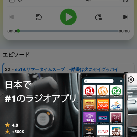
x
を中心に、キッチン、道具なども含め、食のスタイルを各種メデ
音量
ィアで発信している。日本各地の汁物と日常の食を訪ねる「スー
プ旅」も継続中。著書に、レシピ本大賞入賞作の『帰り遅いけど
こんなスープなら作れそう』(文響社)、『スープ・レッスン』(プ
レジデント社)、『有賀薫の豚汁レボリューション』(家の光協
会)、『スープが作れたら、自炊は半分できたようなもの』（オレ
00:00
00:00
ンジページ）など多数。 ■料理家 今井真実 @mamiimai_gohan
(X) @mamiimai (Instagram) 神戸市生まれ。「作った人が嬉しく
なる料理を」という考えを元に、TV、雑誌、web 媒体、企業広告
をはじめ、多岐にわたるレシピ製作を担当。エッセイストとして
エピソード
も活動している。2023年オージービーフ PR 大使日本代表に選出
され国内外でイベントに出演。 著書に『毎日のあたらしい料理 い
-
22
ep19.サマータイムスープ！-酷暑は火にセイグッバイ
つもの食材に「驚き」をひとさじ』（KADOKAWA）「いい日だっ
＆ハローポタージュ-
た、と眠れるように 」 （左右社）『はじめて・りょうり ごは
01 8月 2026
ん』（福音館書店）など多数。 ■アシスタント 住吉輝彦
@terrrrrrru0416（Instagram） 北海道出身。出版社勤務。リスナ
-
ーの視点でふたりの話の聞き手として参加。番組編集担当。 ■制
21
ep18.相棒～第一話～「私の鍋、私のフライパン」
作 井上貴彦 @taccno_ (X) @taccno (Instagram)
25 7月 2026
-
20
ep17.食べるの？食べる！まだ食べる！スープ作家と料
理家の韓国旅
18 7月 2026
-
19
ep16.野菜に「カリカリトッピング」を。Pot-au-feu