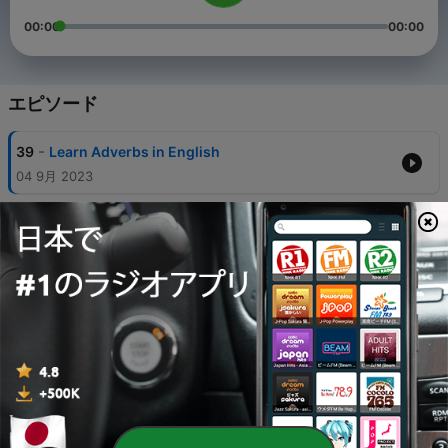
00:00
00:00
エピソード
-
39
Learn Adverbs in English
04 9月 2023
-
38
PART 2: LEARN ENGLISH WITH THE OFFICE|
DRIELLE PAETZNICK
15 1月 2023
-
37
LEARN ENGLISH WITH THE OFFICE| DRIELLE
PAETZNICK
07 1月 2023
-
36
Analizando uma entrevista com Taylor Swift, parte
3 | Drielle Paetznick
16 12月 2022