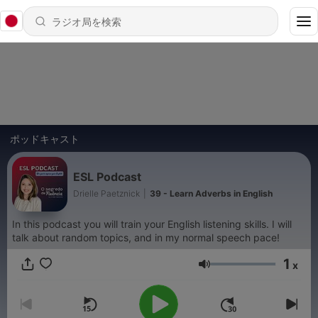
ポッドキャスト
ESL Podcast
Drielle Paetznick
|
39 - Learn Adverbs in English
In this podcast you will train your English listening skills. I will
talk about random topics, and in my normal speech pace!
1
x
音量