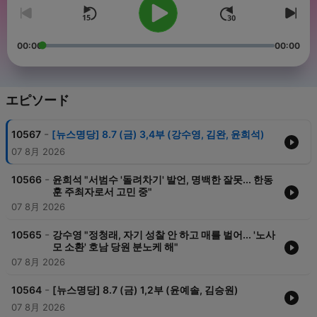
00:00
00:00
エピソード
-
10567
[뉴스명당] 8.7 (금) 3,4부 (강수영, 김완, 윤희석)
07 8月 2026
-
10566
윤희석 "서범수 '돌려차기' 발언, 명백한 잘못... 한동
훈 주최자로서 고민 중"
07 8月 2026
-
10565
강수영 "정청래, 자기 성찰 안 하고 매를 벌어... '노사
모 소환' 호남 당원 분노케 해"
07 8月 2026
-
10564
[뉴스명당] 8.7 (금) 1,2부 (윤예솔, 김승원)
07 8月 2026