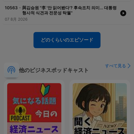
-
10563
與김승원 "李 '안 읽어봤다'? 후속조치 의미... 대통령
형사적 식견과 전문성 탁월"
07 8月 2026
どのくらいのエピソード
すべて見る
他のビジネスポッドキャスト