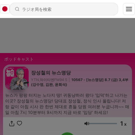
ポッドキャスト
장성철의 뉴스명당
YTN,와이티엔FM94.5
|
10567 - [뉴스명당] 8.7 (금) 3,4부
(강수영, 김완, 윤희석)
뉴스가 팡팡 터지는 노다지 땅! 귀동냥하러 왔다 '입덕'하고 나가는
이곳? 장성철의 뉴스명당! 당대표 장성철, 정식 인사 올립니다! 저
랑 같이 아침 시사 판 한번 제대로 흔들 당원 여러분 누굽니까~~ 매
일 아침 7시 10분부터 9시까지 지금 바로 '입당' 하세요!
1
x
音量