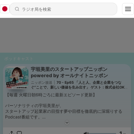
ポッドキャスト
宇垣美里のスタートアップニッポン
powered by オールナイトニッポン
ニッポン放送
|
70 - Ep65 「人と人、企業と企業をつな
ぐ”ことで、新しい価値を生み出す」 ゲスト：株式会社OK
Junction代表取締役・漆畑慶将さん
【毎週 火曜日朝6時ごろに最新エピソード更新】
パーソナリティの宇垣美里が、
スタートアップ起業家の目指す夢や目標を徹底的に深堀りする
Podcast番組です。
スタートアップ企業の挑戦や革新的なアイデアにスポットライト
1
を当て、