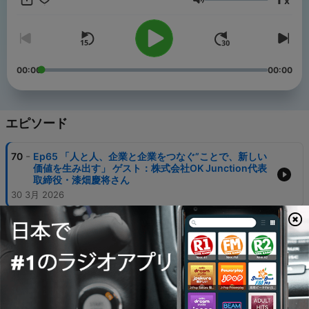
x
音量
あなたと未来を共有します。
番組メールアドレス：
sun@1242.com
番組HP：
https://www.1242.com/startupnippon
ニッポン放送 PODCAST STATION：
https://podcast.1242.com/
00:00
00:00
エピソード
-
70
Ep65 「人と人、企業と企業をつなぐ”ことで、新しい
価値を生み出す」 ゲスト：株式会社OK Junction代表
取締役・漆畑慶将さん
30 3月 2026
-
69
Ep64 「“面倒な銀行振込”を、もっとシンプルに。」
ゲスト：株式会社BANKEY 創業者兼代表取締役・阪本
善彦さん
23 3月 2026
-
68
Ep63 子どもを預ける「罪悪感」をなくし、親にもっ
と自由な時間を。 ゲスト：株式会社あすいく代表取締