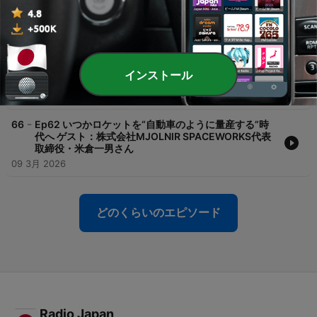
役・幸脇啓子さん
16 3月 2026
-
67
特別版！「宇垣美里のスタートアップニッポン in イ
マジンスタジオ」！ ゲスト：ecbo株式会社CEO・工
藤慎一さん 株式会社Liberaware 代表取締役・閔弘圭
インストール
さん
12 3月 2026
-
66
Ep62 いつかロケットを“自動車のように量産する”時
代へ ゲスト：株式会社MJOLNIR SPACEWORKS代表
取締役・米倉一男さん
09 3月 2026
どのくらいのエピソード
Radio Japan