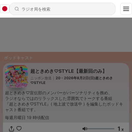
ポッドキャスト
超ときめき♡STYLE【最新回のみ】
ニッポン放送
|
20 - 2026年8月2日(日)超ときめき
♡STYLE
超ときめき♡宣伝部のメンバーがパーソナリティを務め、
ラジオならではのリラックスした雰囲気でトークする番組
『超ときめき♡STYLE』( 地上波で放送中 ) を編集したポッドキ
ャスト番組です。
毎週月曜日 19 時頃配信
1
x
音量