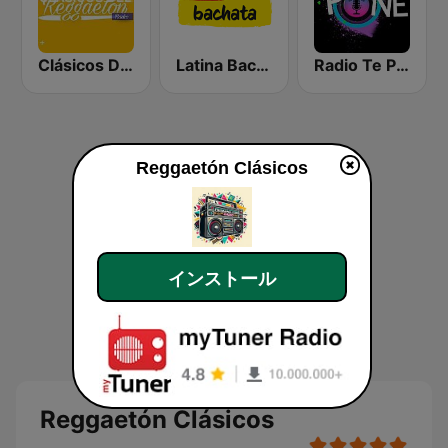
Clásicos Del Reggaetón
Latina Bachata
Radio Te Pone Regueton
Reggaetón Clásicos
インストール
Reggaetón Clásicos