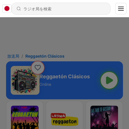
放送局
Reggaetón Clásicos
Reggaetón Clásicos
Online