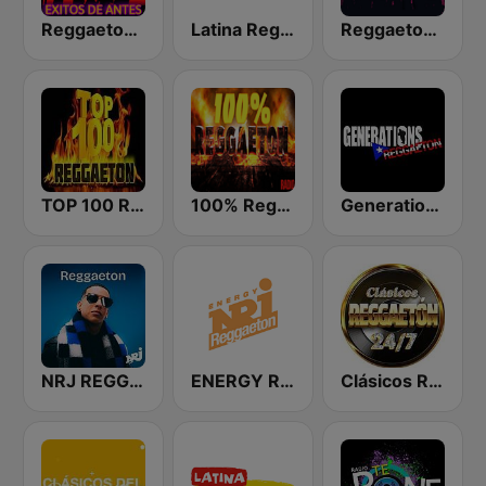
Reggaeton Exitos de Antes Radio
Latina Reggaeton
Reggaeton Exitos de Hoy
TOP 100 Reggaeton Exitos del Momento Radio
100% Reggaeton Radio
Generations Reggaeton
NRJ REGGAETON
ENERGY Reggaeton
Clásicos Reggaeton 24/7