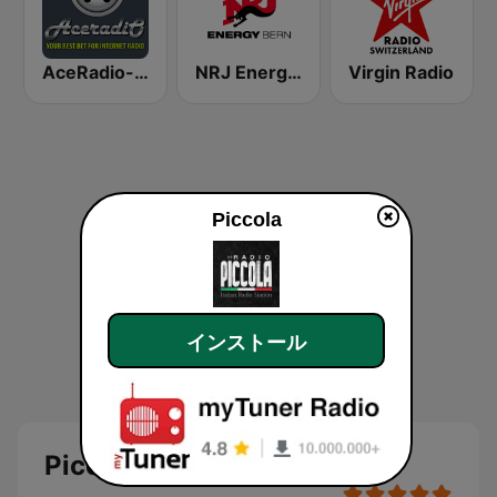
AceRadio-The Hitz Channel
NRJ Energy Bern
Virgin Radio
Piccola
インストール
Piccola