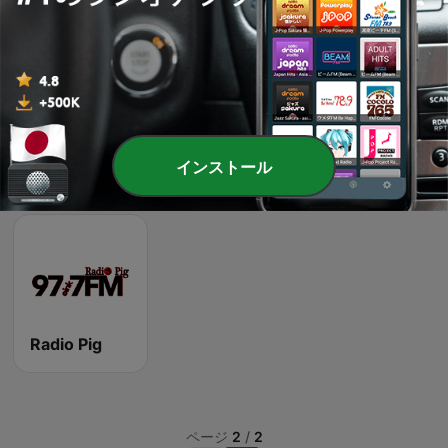
1000 HITS Love
Chilltrax
Hot 21 Radio
インストール
Epic Piano - ROMANTIC PIANO
Epic Piano - CHILLOUT PIANO
181.fm - The Heart (Love Songs)
Radio Pig
ページ
2
/
2