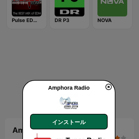
Pulse EDM Dance Music
DR P3
NOVA
Amphora Radio
インストール
Amphora Radio