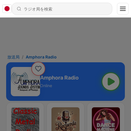
放送局
Amphora Radio
Amphora Radio
Online