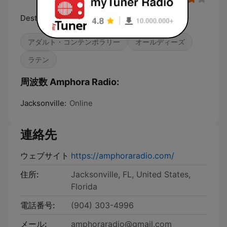
Destapando la Nostalgia
アダルト・コンテンポラリー
オールディーズ
ラテン
周波数 Amphora Radio:
Jacksonville:
Online
連絡先
ウェブサイト
https://amphoraradio.com/
住所:
Jacksonville, FL, United States,
Florida
電話番号:
(904) 303-4996
メール:
amphoraradio@gmail.com