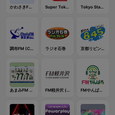
かわさきFM (FM K-City)
Super Tokio Radio
Tokyo Star Radio (八王子FM)
調布FM (Chofu FM)
ラジオ石巻
京都リビングエフエム (Kyoto Living FM)
あまみFM ディ! (Amami FM)
FM軽井沢 (FM KARUIZAWA)
FMやんばる (FM Yanbaru)