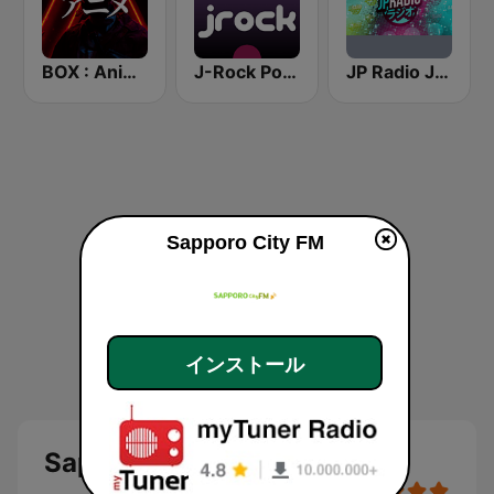
BOX : Anime Radio -アニメラジオ
J-Rock Powerplay
JP Radio JPOP
Sapporo City FM
インストール
Sapporo City FM