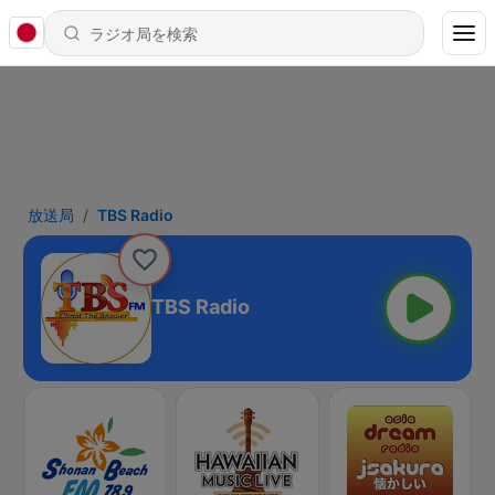
放送局
TBS Radio
TBS Radio