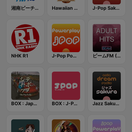
湘南ビーチFM (Shonan Beach FM)
Hawaiian Music Live
J-Pop Sakura 懐かしい
NHK R1
J-Pop Powerplay
ビームFM (Beam FM) - Adult Hits
BOX : Japan City Pop -日本のシティポップ
BOX : J-POP Radio - ジェイポップ 無線
Jazz Sakura - asia DREAM radio