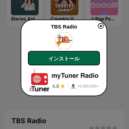
Stereo Anime
Country Vibes
J-Pop Powerplay Kawaii
TBS Radio
インストール
TBS Radio