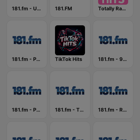
181.fm - UK top 40
181.FM
Totally Radio Hits
181.fm - Party 181
TikTok Hits
181.fm - 90's Dance
181.fm - Power 181 (Top 40)
181.fm - The Eagle
181.fm - Rock 40