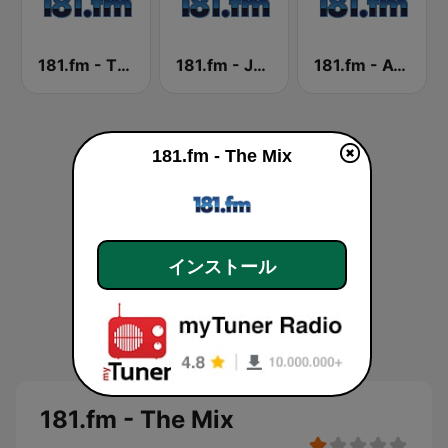
181.fm - The Breeze
181.fm - Jammin 181
181.fm - Awesome 80s
181.fm - The Mix
インストール
181.fm - The Mix