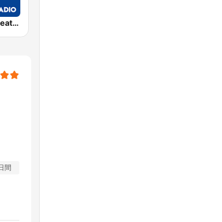
Exclusively Beatles - HITS
日間