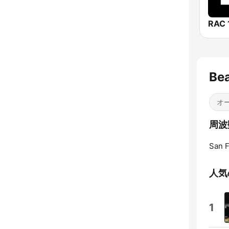
RAC 
Bea
オ
周波数
San F
人気
1