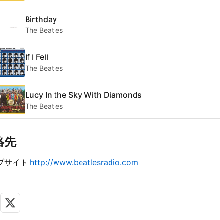
Birthday
The Beatles
If I Fell
The Beatles
Lucy In the Sky With Diamonds
The Beatles
絡先
ブサイト
http://www.beatlesradio.com