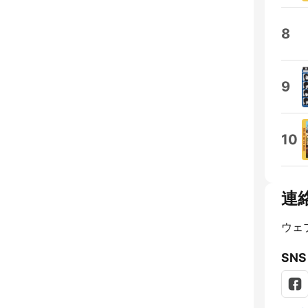
8
9
10
連
ウェ
SNS