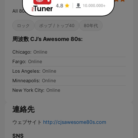
All 80s Music & MORE!
ロック
ポップ / トップ40
80年代
周波数 CJ’s Awesome 80s:
Chicago:
Online
Fargo:
Online
Los Angeles:
Online
Minneapolis:
Online
New York City:
Online
連絡先
ウェブサイト
http://cjsawesome80s.com
SNS