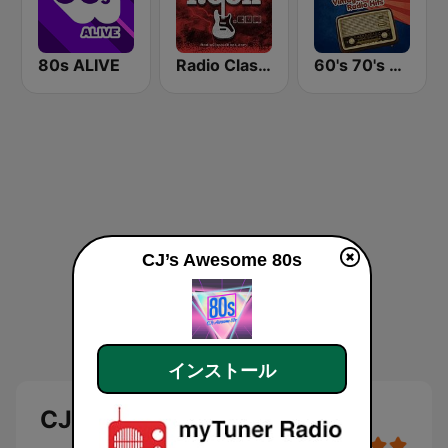
80s ALIVE
Radio Classic Rock
60's 70's Oldies
CJ’s Awesome 80s
インストール
CJ’s Awesome 80s