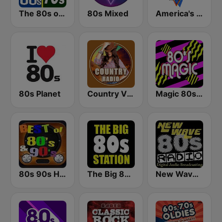
The 80s on the 80s
80s Mixed
America's Greatest 80s Hits
80s Planet
Country Vibes
Magic 80s Florida
80s 90s Hits Radio
The Big 80s Station
New Wave 80's Music Radio