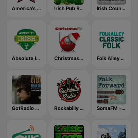
America's Country
Irish Pub Radio
Irish Country Music Radio
Absolute Irish
Christmas FM
Folk Alley - Classic Folk
GotRadio - Folk Lore
Rockabilly Radio
SomaFM - Folk Forward