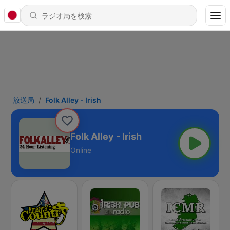
放送局
Folk Alley - Irish
Folk Alley - Irish
Online