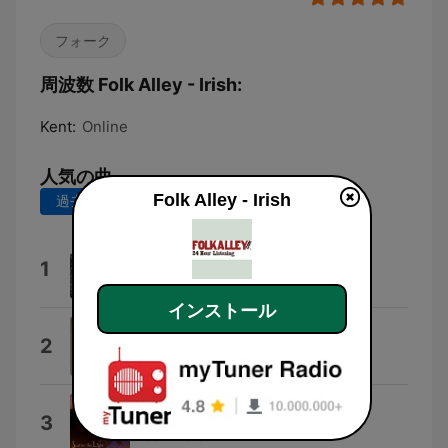
フォーク
周波数 Folk Alley - Irish:
Kent:
Online
人気の曲
Folk Alley - Irish
過去7日間
過去30日間
Down the Old Plank Road
1
The Chieftains
インストール
Didn't He Ramble
2
Glen Hansard
Road Trip
3
Eileen Ivers