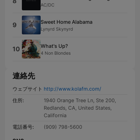
8
AC/DC
Sweet Home Alabama
9
Lynyrd Skynyrd
What's Up?
10
4 Non Blondes
連絡先
ウェブサイト
http://www.kolafm.com/
住所:
1940 Orange Tree Ln, Ste 200,
Redlands, CA, United States,
California
電話番号:
(909) 798-5600