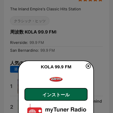
The Inland Empire's Classic Hits Station
クラシック・ヒッツ
周波数 KOLA 99.9 FM:
Riverside:
99.9 FM
San Bernardino:
99.9 FM
人気の曲
KOLA 99.9 FM
過去7日間
過去30日間
Two of Hearts
1
Stacey Q
インストール
Always Something There To Remind
2
Me
Naked Eyes