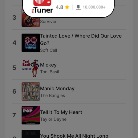
Eye of the Tiger
3
Survivor
Tainted Love / Where Did Our Love
4
Go?
Soft Cell
Mickey
5
Toni Basil
Manic Monday
6
The Bangles
Tell It To My Heart
7
Taylor Dayne
You Shook Me All Night Long