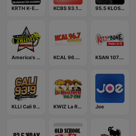
KRTH K-Earth 101 FM (US Only)
KCBS 93.1 Jack FM (US Only)
95.5 KLOS FM
America's Country
KCAL 96.7 Rocks FM
KSAN 107.7 The Bone FM
KLLI Cali 93.9 FM
KWIZ La Ranchera 96.7 FM (US Only)
Joe