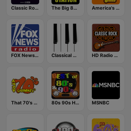
Classic Rock Planet
The Big 80s Station
America's Greatest 70s Hits
FOX News Radio
Classical Horizon Radio (International)
HD Radio - Classic Rock
That 70's Channel
80s 90s Hits Radio
MSNBC