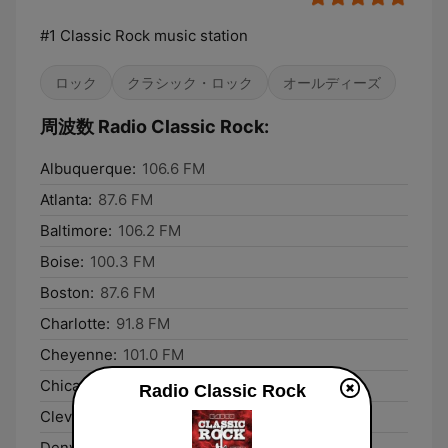
#1 Classic Rock music station
ロック
クラシック・ロック
オールディーズ
周波数 Radio Classic Rock:
Albuquerque:
106.6 FM
Atlanta:
87.6 FM
Baltimore:
106.2 FM
Boise:
100.3 FM
Boston:
87.6 FM
Charlotte:
91.8 FM
Cheyenne:
101.0 FM
Chicago:
87.6 FM
Radio Classic Rock
Cleveland:
87.6 FM
Denver:
87.8 FM