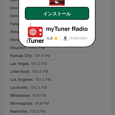
Des Moines:
87.6 FM
インストール
Detroit:
106.2 FM
Fargo:
91.8 FM
Helena:
101.8 FM
Honolulu:
93.1 FM
Houston:
104.2 FM
Kansas City:
101.4 FM
Las Vegas:
101.0 FM
Little Rock:
105.5 FM
Los Angeles:
101.3 FM
Louisville:
100.3 FM
Milwaukee:
91.8 FM
Minneapolis:
91.8 FM
Nashville:
101.0 FM