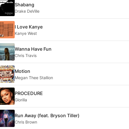
Shabang
Drake DeVille
I Love Kanye
Kanye West
Wanna Have Fun
Chris Travis
Motion
Megan Thee Stallion
PROCEDURE
Glorilla
Run Away (feat. Bryson Tiller)
Chris Brown