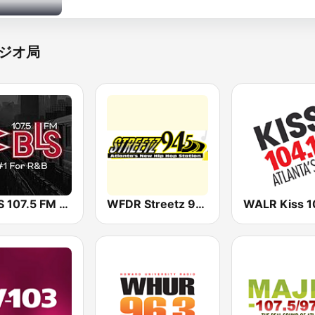
ジオ局
WBLS 107.5 FM (US Only)
WFDR Streetz 94.5 FM