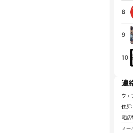
8
9
10
連
ウェ
住所:
電話
メー