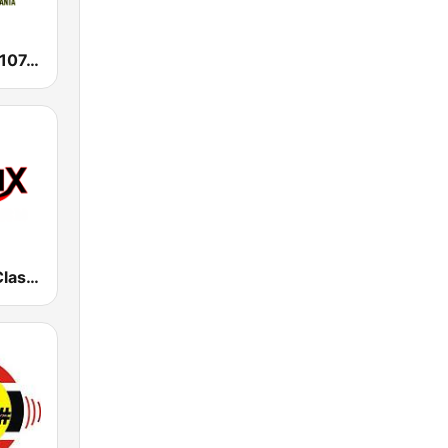
WAMJ Majic 107.5 and 97.5
WAMJ HD2 Classix ATL