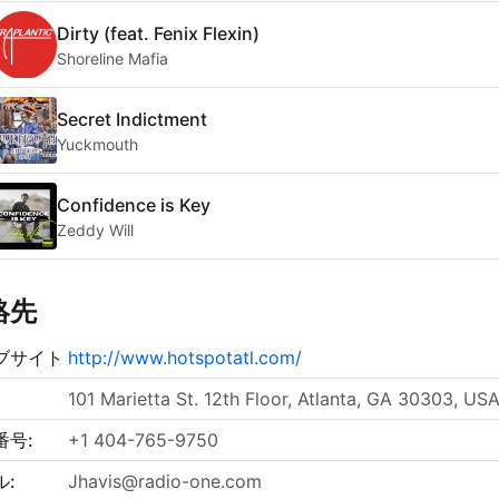
Dirty (feat. Fenix Flexin)
Shoreline Mafia
Secret Indictment
Yuckmouth
Confidence is Key
Zeddy Will
絡先
ブサイト
http://www.hotspotatl.com/
101 Marietta St. 12th Floor, Atlanta, GA 30303, US
番号:
+1 404-765-9750
ル:
Jhavis@radio-one.com