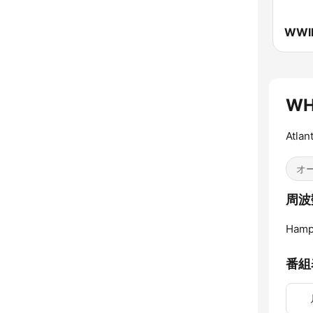
WH
Atlan
オ
周波数
Hamp
番組