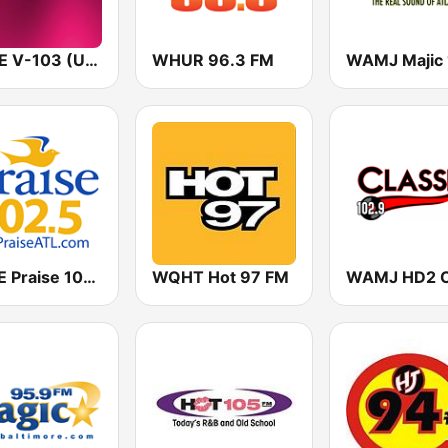
WVEE V-103 (US Only)
WHUR 96.3 FM
WPZE Praise 102.5 FM (US Only)
WQHT Hot 97 FM