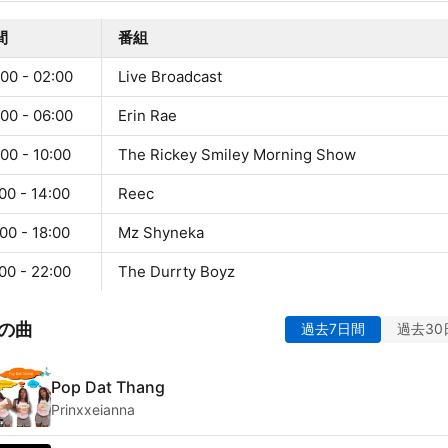
間
番組
00 - 02:00
Live Broadcast
00 - 06:00
Erin Rae
00 - 10:00
The Rickey Smiley Morning Show
00 - 14:00
Reec
00 - 18:00
Mz Shyneka
00 - 22:00
The Durrty Boyz
の曲
過去7日間
過去30
Pop Dat Thang
Prinxxeianna