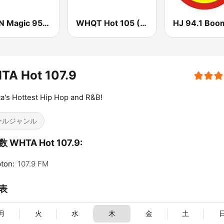
WWIN Magic 95.9 FM
WHQT Hot 105 (US Only)
HJ 94.1 Boo
TA Hot 107.9
ta's Hottest Hip Hop and R&B!
ールジャンル
 WHTA Hot 107.9:
ton:
107.9 FM
表
月
火
水
木
金
土