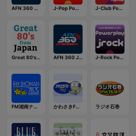
AFN 360 Tokyo (Japan Only)
J-Pop Powerplay
J-Club Powerplay HipHop
Great 80's from Japan
AFN 360 Joe Radio
J-Rock Powerplay
FM湘南ナパサ (FM Shonan Napasa)
かわさきFM (FM K-City)
ラジオ石巻