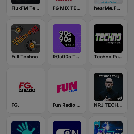
FluxFM Techno Underground
FG MIX TECHNO
hearMe.FM Techno
Full Techno
90s90s Techno
Techno Radio
FG.
Fun Radio FRANCE
NRJ TECHNO STORY