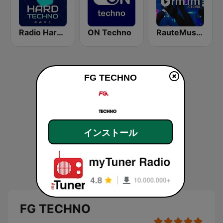
Radio Hard Techno Rave
ON Techno
RauteMusik - TECHNO
FG TECHNO
インストール
FG TECHNO