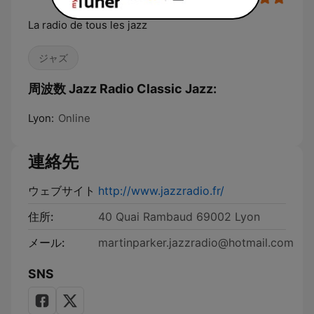
La radio de tous les jazz
ジャズ
周波数 Jazz Radio Classic Jazz:
Lyon:
Online
連絡先
ウェブサイト
http://www.jazzradio.fr/
住所:
40 Quai Rambaud 69002 Lyon
メール:
martinparker.jazzradio@hotmail.com
SNS