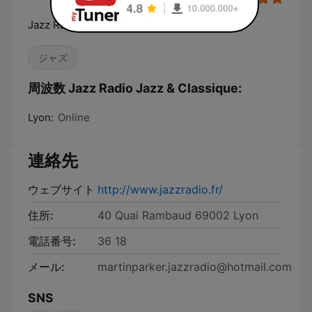
Jazz Radio, La radio de tous les jazz
ジャズ
周波数 Jazz Radio Jazz & Classique:
Lyon:
Online
連絡先
ウェブサイト
http://www.jazzradio.fr/
住所:
40 Quai Rambaud 69002 Lyon
電話番号:
36 18
メール:
martinparker.jazzradio@hotmail.com
SNS