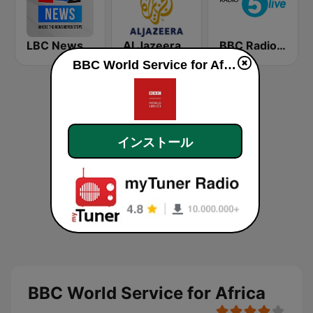
LBC News
Al Jazeera English (قناة الجزيرة)
BBC Radio 5 live
BBC World Service for Africa
インストール
BBC World Service for Africa