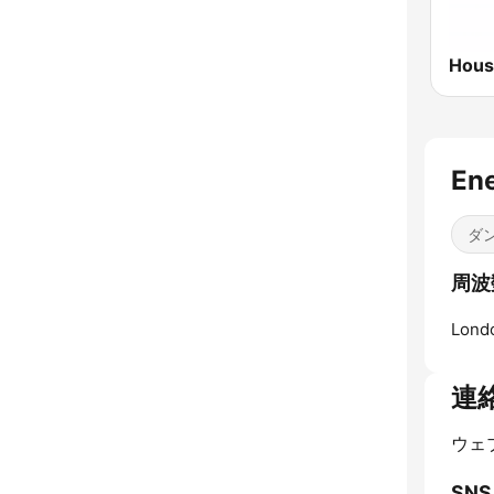
En
ダン
周波数
Lond
連
ウェ
SNS