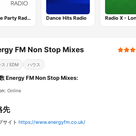
House Party Radio
Dance Hits Radio
Radio X - Lo
ergy FM Non Stop Mixes
ス / EDM
ハウス
 Energy FM Non Stop Mixes:
on:
Online
絡先
ブサイト
https://www.energyfm.co.uk/