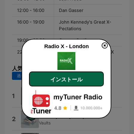
12:00 - 16:00
Dan Gasser
16:00 - 19:00
John Kennedy's Great X-
Pectations
19:00 - 22:00
George Godfrey
Radio X - London
22:00 - 00:00
Florence Lives on Radio X
人気の曲
過去7日間
過去30日間
インストール
We Belong Together
1
Elijah the Boy
One Day I'll Fly Away
2
Vaults