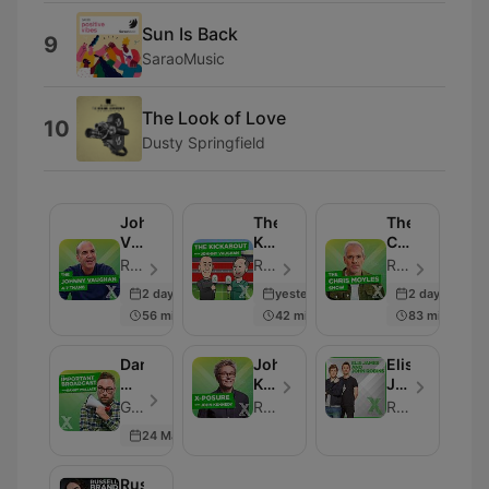
Sun Is Back
9
SaraoMusic
The Look of Love
10
Dusty Springfield
Johnny
The
The
Vaughan
Kickabout
Chris
On
With
Moyles
Radio X - エピソード 553
Radio X - エピソード 534
Radio X - エピソード 568
Radio
Johnny
Show
2 days ago
yesterday
2 days ago
X
Vaughan
on
56 min
42 min
83 min
Podcast
Radio
X
Podcast
Danny
John
Elis
Wallace's
Kennedy's
James
Important
X-
and
Global - エピソード 450
Radio X
Radio X
Broadcast
Posure
John
24 May 2026
Podcast
Robins
on
Radio
Russell