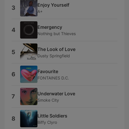
Enjoy Yourself
3
A+
Emergency
4
Nothing but Thieves
The Look of Love
5
Dusty Springfield
Favourite
6
FONTAINES D.C.
Underwater Love
7
Smoke City
Little Soldiers
8
Biffy Clyro