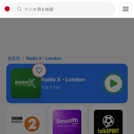
放送局
Radio X - London
Radio X - London
104.9 FM