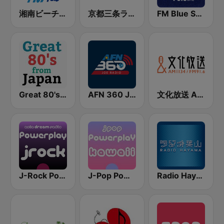
湘南ビーチFM (Shonan Beach FM)
京都三条ラジオカフェ
FM Blue Shonan
Great 80's from Japan
AFN 360 Joe Radio
文化放送 AM 1134 (Nippon Cultural Broadcasting)
J-Rock Powerplay
J-Pop Powerplay Kawaii
Radio Hayama